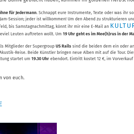
ühne für Jedermann
. Schnappt eure Instrumente, Texte oder was ihr so
r Jam-Session; jeder ist willkommen! Um den Abend zu strukturieren un
KULTU
rfeld, bis Samstagnachmittag, könnt ihr mir eine E-Mail an
eviel Leuten auftreten wollt.
Um
19 Uhr geht es im Mee(h)rus in der M
Als Mitglieder der Supergroup
US Rails
sind die beiden dem ein oder an
kustik-Reise. Beide Künstler bringen neue Alben mit auf die Tour. D
altung startet um
19.30 Uhr
ebendort. Eintritt kostet 12 €, im Vorverkau
n von euch.
E