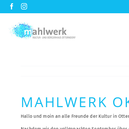
ZUM
Facebook
Instagram
INHALT
SPRINGEN
MAHLWERK O
Hallo und moin an alle Freunde der Kultur in Otte
Nachdem wir den vollgepackten September über d