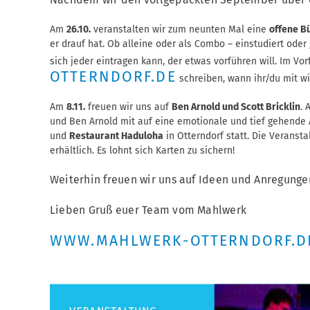
Am
26.10.
veranstalten wir zum neunten Mal eine
offene B
er drauf hat. Ob alleine oder als Combo – einstudiert ode
sich jeder eintragen kann, der etwas vorführen will. Im Vo
OTTERNDORF.DE
schreiben, wann ihr/du mit wi
Am
8.11.
freuen wir uns auf
Ben Arnold und Scott Bricklin
. 
und Ben Arnold mit auf eine emotionale und tief gehende A
und
Restaurant Haduloha
in Otterndorf statt. Die Veranst
erhältlich. Es lohnt sich Karten zu sichern!
Weiterhin freuen wir uns auf Ideen und Anregunge
Lieben Gruß euer Team vom Mahlwerk
WWW.MAHLWERK-OTTERNDORF.D