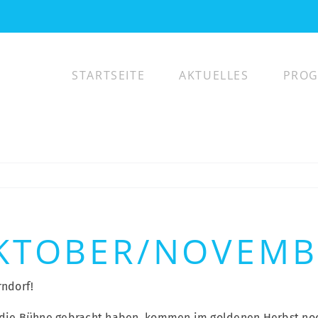
STARTSEITE
AKTUELLES
PRO
KTOBER/NOVEMB
rndorf!
ie Bühne gebracht haben, kommen im goldenen Herbst noch 