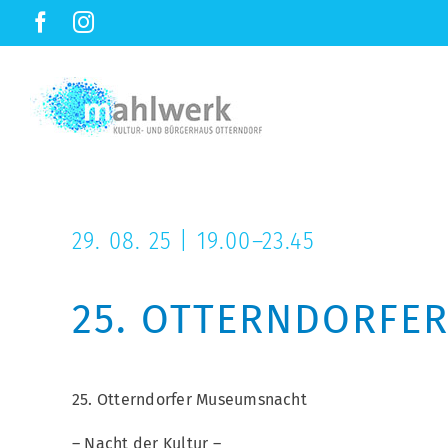
ZUM
Facebook
Instagram
INHALT
SPRINGEN
29. 08. 25 | 19.00–23.45
25. OTTERNDORFE
25. Otterndorfer Museumsnacht
– Nacht der Kultur –